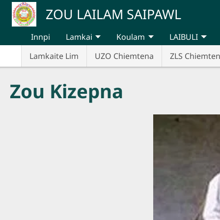
Skip to main content
ZOU LAILAM SAIPAWL
Innpi
Lamkai
Koulam
LAIBULI
Lamkaite Lim
UZO Chiemtena
ZLS Chiemte
Zou Kizepna