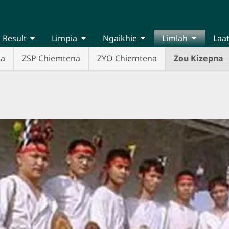
Result
Limpia
Ngaikhie
Limlah
Laa
na
ZSP Chiemtena
ZYO Chiemtena
Zou Kizepna