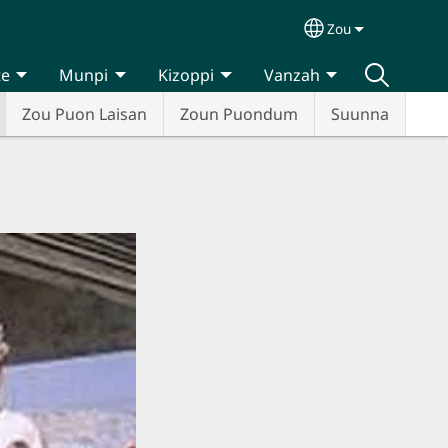
Zou
Select your lan
te
Munpi
Kizoppi
Vanzah
Zou Puon Laisan
Zoun Puondum
Suunna